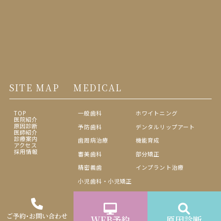
SITE MAP
MEDICAL
TOP
一般歯科
ホワイトニング
医院紹介
原因診断
予防歯科
デンタルリップアート
医師紹介
診療案内
歯周病治療
機能育成
アクセス
採用情報
審美歯科
部分矯正
精密義歯
インプラント治療
小児歯科・小児矯正
ご予約･お問い合わせ
WEB予約
原因診断