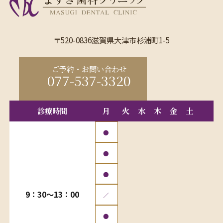
〒520-0836滋賀県大津市杉浦町1-5
ご予約・お問い合わせ
077-537-3320
診療時間
月
火
水
木
金
土
●
●
●
9：30〜13：00
／
●